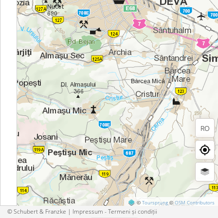
RO
©
Toursprung
©
OSM Contributors
© Schubert & Franzke |
Impressum - Termeni și condiții